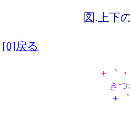
図.上下
[0]戻る
+
゜
・
きつ
+
゜