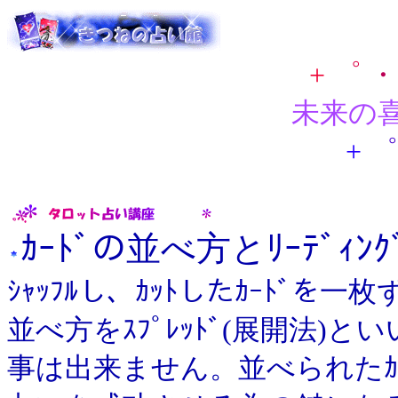
+
゜
・
未来の
+
゜
ｶｰﾄﾞの並べ方とﾘｰﾃﾞｨﾝｸ
ｼｬｯﾌﾙし、ｶｯﾄしたｶｰﾄﾞ
並べ方をｽﾌﾟﾚｯﾄﾞ(展開法)と
事は出来ません。並べられたｶ